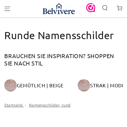
ZUM INHALT
Warenko
SPRINGEN
Kollektion:
Runde Namensschilder
BRAUCHEN SIE INSPIRATION? SHOPPEN
SIE NACH STIL
GEMÜTLICH | BEIGE
STRAK | MODE
Startseite
›
Namensschilder, rund