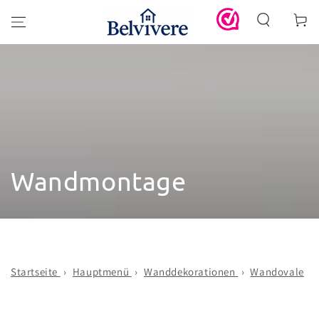
ZUM INHALT
Warenko
SPRINGEN
Kollektion:
Wandmontage
Wandbild,
Wandovale,
abstrakt
Natur
Startseite
›
Hauptmenü
›
Wanddekorationen
›
Wandovale