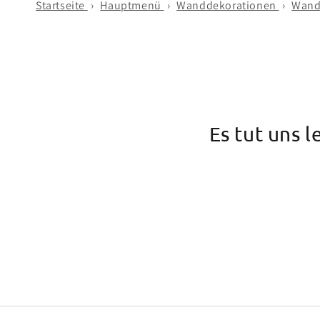
Startseite
›
Hauptmenü
›
Wanddekorationen
›
Wand
Es tut uns l