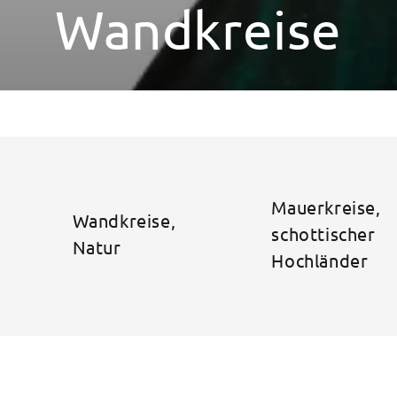
Kollektion:
Wandkreise
Mauerkreise,
Wandkreise,
schottischer
Natur
Hochländer