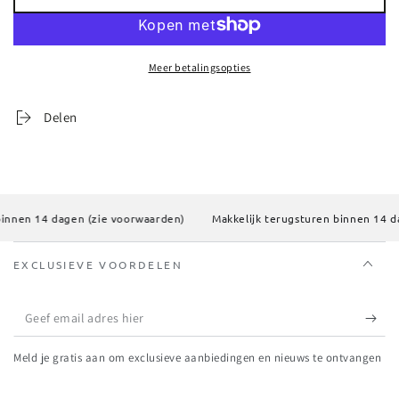
voor
voor
J-
J-
Line
Line
Vaas
Vaas
Meer betalingsopties
Cleo
Cleo
Glas
Glas
Transparant
Transparant
Delen
Small
Small
nnen 14 dagen (zie voorwaarden)
Makkelijk terugsturen binnen 14 dag
EXCLUSIEVE VOORDELEN
Geef
email
Meld je gratis aan om exclusieve aanbiedingen en nieuws te ontvangen
adres
hier