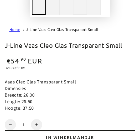
Home
J-Line Vaas Cleo Glas Transparant Small
J-Line Vaas Cleo Glas Transparant Small
Normale
,90
€54
EUR
prijs
Inclusief BTW.
Vaas Cleo Glas Transparant Small
Dimensies
Breedte: 26.00
Lengte: 26.50
Hoogte: 37.50
Aantal
Verlaag
Verhoog
aantal
aantal
IN WINKELMANDJE