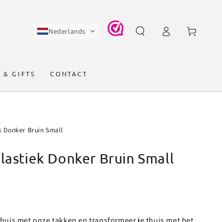
Log
Winkelwagen
Nederlands
in
 & GIFTS
CONTACT
k Donker Bruin Small
lastiek Donker Bruin Small
huis met onze takken en transformeer je thuis met het