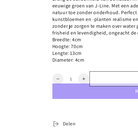
eeuwige groen van J-Line. Met een a
natuur toe zonder onderhoud. Perfect 
kunstbloemen en -planten realisme en 
zonder je zorgen te maken over water
frisheid en levendigheid, ongeacht d
Breedte: 4cm
Hoogte: 70cm
Lengte: 13cm
Diameter: 4cm
Aantal
Verlaag
Verhoog
aantal
aantal
voor
voor
J-
J-
Line
Line
Tak
Tak
Plumeau
Plumeau
Delen
Plastiek
Plastiek
Donker
Donker