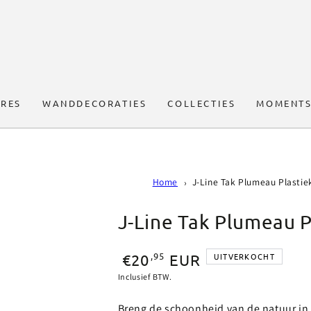
RES
WANDDECORATIES
COLLECTIES
MOMENTS
Home
J-Line Tak Plumeau Plastie
J-Line Tak Plumeau P
Normale
,95
€20
EUR
UITVERKOCHT
prijs
Inclusief BTW.
Breng de schoonheid van de natuur in 