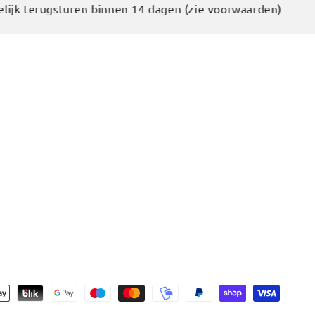
k terugsturen binnen 14 dagen (zie voorwaarden)
Mak