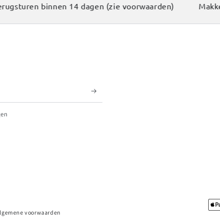
gsturen binnen 14 dagen (zie voorwaarden)
Makkelij
gen
Betaalmethodes
lgemene voorwaarden