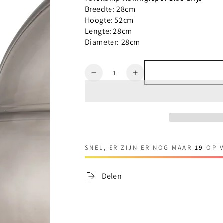
Breedte: 28cm
Hoogte: 52cm
Lengte: 28cm
Diameter: 28cm
Aantal
Verlaag
Verhoog
aantal
aantal
voor
voor
J-
J-
Line
Line
Tafellamp
Tafellamp
Honinglepel
Honinglepel
SNEL, ER ZIJN ER NOG MAAR
19
OP 
Glas
Glas
Grijs
Grijs
Delen