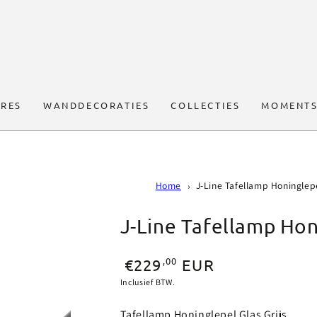
RES
WANDDECORATIES
COLLECTIES
MOMENTS
Home
J-Line Tafellamp Honinglepe
J-Line Tafellamp Hon
Normale
,00
€229
EUR
prijs
Inclusief BTW.
Tafellamp Honinglepel Glas Grijs