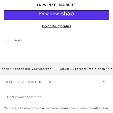
aantal
aantal
IN WINKELMANDJE
voor
voor
J-
J-
Line
Line
Kaarshouder
Kaarshouder
Meer betalingsopties
Cone
Cone
Aluminium
Aluminium
Kastanjebruin
Kastanjebruin
Delen
Large
Large
innen 14 dagen (zie voorwaarden)
Makkelijk terugsturen binnen 14 da
EXCLUSIEVE VOORDELEN
Geef
email
Meld je gratis aan om exclusieve aanbiedingen en nieuws te ontvangen
adres