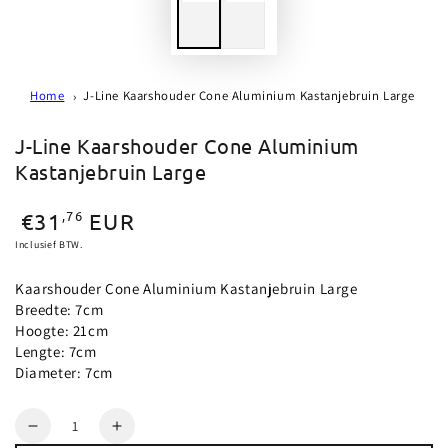
Home
J-Line Kaarshouder Cone Aluminium Kastanjebruin Large
J-Line Kaarshouder Cone Aluminium
Kastanjebruin Large
Normale
,76
€31
EUR
prijs
Inclusief BTW.
Kaarshouder Cone Aluminium Kastanjebruin Large
Breedte: 7cm
Hoogte: 21cm
Lengte: 7cm
Diameter: 7cm
Aantal
Verlaag
Verhoog