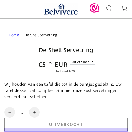
GA DOOR NAAR
Winkelwa
DE TEKST
GA DOOR NAAR DE
PRODUCT
INFORMATIE
Home
De Shell Servetring
De Shell Servetring
Normale
UITVERKOCHT
,99
€5
EUR
prijs
Inclusief BTW.
Wij houden van een tafel die tot in de puntjes gedekt is. Uw
tafel dekken zal compleet zijn met onze kust servetringen
versierd met schelpen.
Aantal
Verlaag
Verhoog
aantal
aantal
UITVERKOCHT
voor
voor