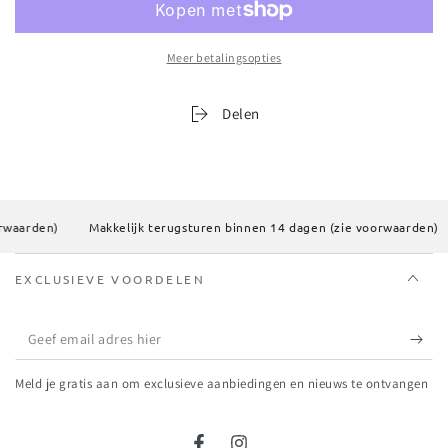
De
De
Shell
Shell
Servetring
Servetring
Meer betalingsopties
Delen
rwaarden)
Makkelijk terugsturen binnen 14 dagen (zie voorwaarden)
EXCLUSIEVE VOORDELEN
Geef
email
Meld je gratis aan om exclusieve aanbiedingen en nieuws te ontvangen
adres
hier