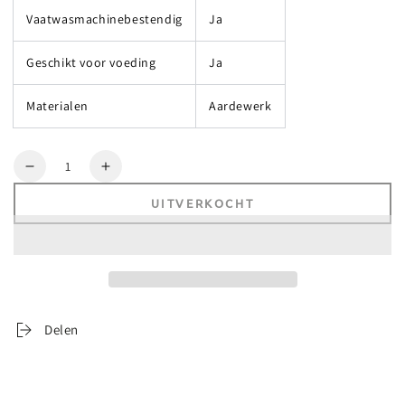
Vaatwasmachinebestendig
Ja
Geschikt voor voeding
Ja
Materialen
Aardewerk
Aantal
Verlaag
Verhoog
aantal
aantal
UITVERKOCHT
voor
voor
De
De
Ovale
Ovale
Cascais
Cascais
Kom
Kom
-
-
S
S
Delen
-
-
Set
Set
van
van
6
6