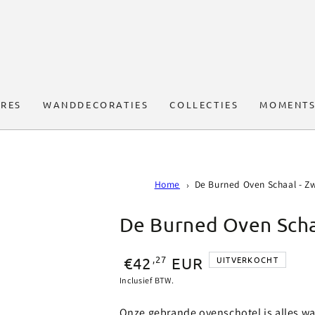
RES
WANDDECORATIES
COLLECTIES
MOMENTS
Home
De Burned Oven Schaal - Z
De Burned Oven Scha
Normale
,27
€42
EUR
UITVERKOCHT
prijs
Inclusief BTW.
Onze gebrande ovenschotel is alles wat