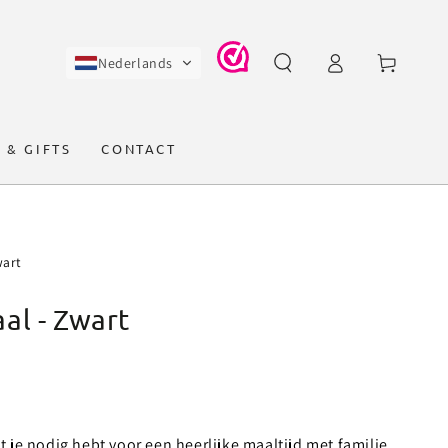
Log
Winkelwagen
Nederlands
in
 & GIFTS
CONTACT
wart
al - Zwart
 je nodig hebt voor een heerlijke maaltijd met familie