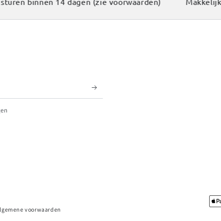
uren binnen 14 dagen (zie voorwaarden)
Makkelijk t
gen
Betaalmethodes
lgemene voorwaarden