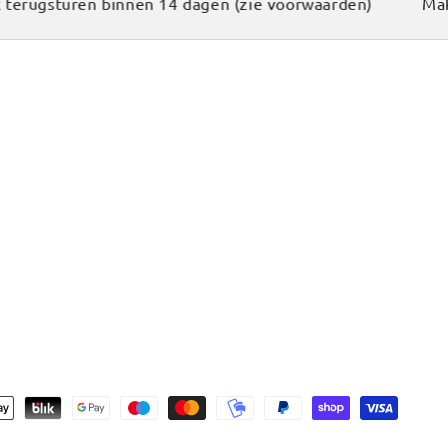
erugsturen binnen 14 dagen (zie voorwaarden)
Makke