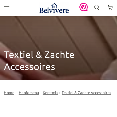
GA DOOR NAAR
Winkelwa
DE TEKST
Collectie:
Textiel & Zachte
Accessoires
Home
›
Hoofdmenu
›
Kerstmis
›
Textiel & Zachte Accessoires