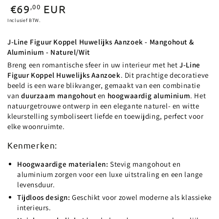
Normale
,00
€69
EUR
prijs
Inclusief BTW.
J-Line Figuur Koppel Huwelijks Aanzoek - Mangohout &
Aluminium - Naturel/Wit
Breng een romantische sfeer in uw interieur met het
J-Line
Figuur Koppel Huwelijks Aanzoek
. Dit prachtige decoratieve
beeld is een ware blikvanger, gemaakt van een combinatie
van
duurzaam mangohout
en
hoogwaardig aluminium
. Het
natuurgetrouwe ontwerp in een elegante naturel- en witte
kleurstelling symboliseert liefde en toewijding, perfect voor
elke woonruimte.
Kenmerken:
Hoogwaardige materialen:
Stevig mangohout en
aluminium zorgen voor een luxe uitstraling en een lange
levensduur.
Tijdloos design:
Geschikt voor zowel moderne als klassieke
interieurs.