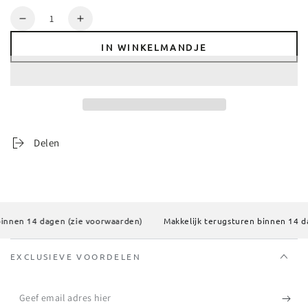
Aantal
Verlaag
Verhoog
aantal
aantal
IN WINKELMANDJE
voor
voor
J-
J-
Line
Line
Figuur
Figuur
Koppel
Koppel
Huwelijks
Huwelijks
Aanzoek
Aanzoek
Delen
Mangohout/Aluminium
Mangohout/Aluminium
Naturel/Wit
Naturel/Wit
innen 14 dagen (zie voorwaarden)
Makkelijk terugsturen binnen 14 da
EXCLUSIEVE VOORDELEN
Geef